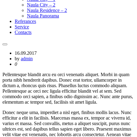
Naula City – 2
Naula Residence – 2
Naula Panorama
Referances
Service
Contacts
16.09.2017
by
admin
0
Pellentesque blandit arcu eu orci venenatis aliquet. Morbi in quam
porta nibh hendrerit dapibus. Donec erat tortor, ullamcorper in
dictum a, rhoncus quis risus. Phasellus luctus commodo aliquam.
Pellentesque ac orci nec ligula efficitur blandit vel at sem. Sed
commodo orci sapien, a finibus odio dignissim ac. Nunc ante purus,
elementum ac tempor sed, facilisis sit amet ligula.
Donec neque urna, imperdiet a nisl eget, finibus mollis lacus. Nunc
efficitur a elit in facilisis. Maecenas massa ex, tempor ac viverra id,
varius et massa. Sed convallis, metus a aliquet suscipit, purus nunc
ultrices est, sed dapibus tellus sapien eget libero. Praesent maximus
velit vitae est venenatis, nec lobortis arcu consectetur. Aenean vitae