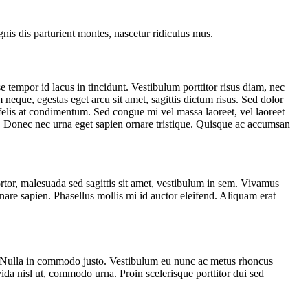
gnis dis parturient montes, nascetur ridiculus mus.
 tempor id lacus in tincidunt. Vestibulum porttitor risus diam, nec
neque, egestas eget arcu sit amet, sagittis dictum risus. Sed dolor
s felis at condimentum. Sed congue mi vel massa laoreet, vel laoreet
a. Donec nec urna eget sapien ornare tristique. Quisque ac accumsan
ortor, malesuada sed sagittis sit amet, vestibulum in sem. Vivamus
rnare sapien. Phasellus mollis mi id auctor eleifend. Aliquam erat
ue. Nulla in commodo justo. Vestibulum eu nunc ac metus rhoncus
da nisl ut, commodo urna. Proin scelerisque porttitor dui sed