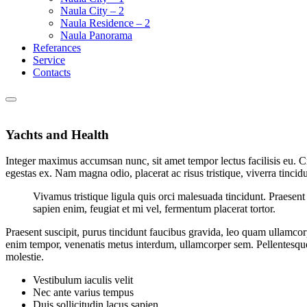
Naula City – 2
Naula Residence – 2
Naula Panorama
Referances
Service
Contacts
Yachts and Health
Integer maximus accumsan nunc, sit amet tempor lectus facilisis eu. Cra
egestas ex. Nam magna odio, placerat ac risus tristique, viverra tinci
Vivamus tristique ligula quis orci malesuada tincidunt. Praesen
sapien enim, feugiat et mi vel, fermentum placerat tortor.
Praesent suscipit, purus tincidunt faucibus gravida, leo quam ullamcorp
enim tempor, venenatis metus interdum, ullamcorper sem. Pellentesque 
molestie.
Vestibulum iaculis velit
Nec ante varius tempus
Duis sollicitudin lacus sapien