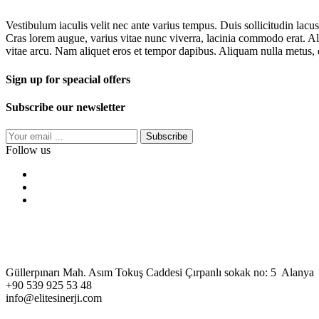
Vestibulum iaculis velit nec ante varius tempus. Duis sollicitudin lacus
Cras lorem augue, varius vitae nunc viverra, lacinia commodo erat. Ali
vitae arcu. Nam aliquet eros et tempor dapibus. Aliquam nulla metus, di
Sign up for speacial offers
Subscribe our newsletter
Subscribe
Follow us
Güllerpınarı Mah. Asım Tokuş Caddesi Çırpanlı sokak no: 5 Alanya
+90 539 925 53 48
info@elitesinerji.com