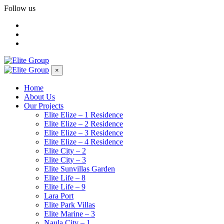
Follow us
×
Home
About Us
Our Projects
Elite Elize – 1 Residence
Elite Elize – 2 Residence
Elite Elize – 3 Residence
Elite Elize – 4 Residence
Elite City – 2
Elite City – 3
Elite Sunvillas Garden
Elite Life – 8
Elite Life – 9
Lara Port
Elite Park Villas
Elite Marine – 3
Naula City – 1