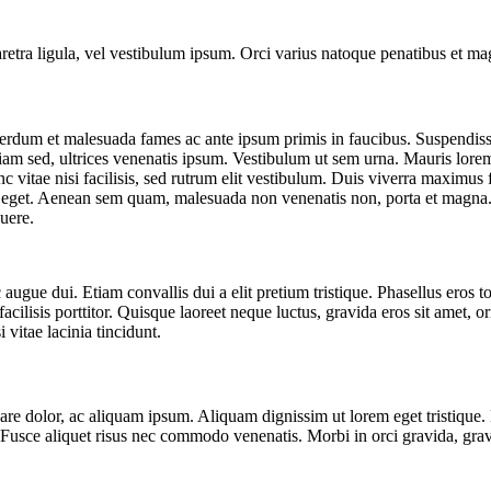
pharetra ligula, vel vestibulum ipsum. Orci varius natoque penatibus et ma
nterdum et malesuada fames ac ante ipsum primis in faucibus. Suspendisse
iam sed, ultrices venenatis ipsum. Vestibulum ut sem urna. Mauris lorem 
nunc vitae nisi facilisis, sed rutrum elit vestibulum. Duis viverra maximu
empus eget. Aenean sem quam, malesuada non venenatis non, porta et magn
suere.
augue dui. Etiam convallis dui a elit pretium tristique. Phasellus eros t
acilisis porttitor. Quisque laoreet neque luctus, gravida eros sit amet, o
 vitae lacinia tincidunt.
ornare dolor, ac aliquam ipsum. Aliquam dignissim ut lorem eget tristiq
usce aliquet risus nec commodo venenatis. Morbi in orci gravida, gravi