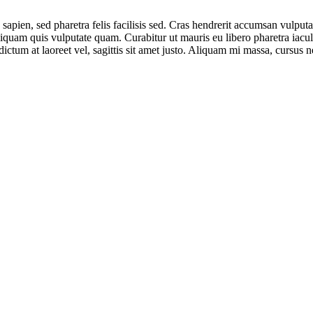
 sapien, sed pharetra felis facilisis sed. Cras hendrerit accumsan vulput
quam quis vulputate quam. Curabitur ut mauris eu libero pharetra iaculis
ctum at laoreet vel, sagittis sit amet justo. Aliquam mi massa, cursus n