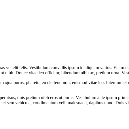
s vel elit felis. Vestibulum convallis ipsum id aliquam varius. Etiam ne
dunt nibh. Donec vitae leo efficitur, bibendum nibh ac, pretium urna. V
t magna purus, pharetra eu eleifend non, euismod vitae leo. Interdum e
er risus, quis pretium nibh eros ut purus. Vestibulum ante ipsum primis 
et sem vehicula, condimentum velit malesuada, dapibus nunc. Duis vitae