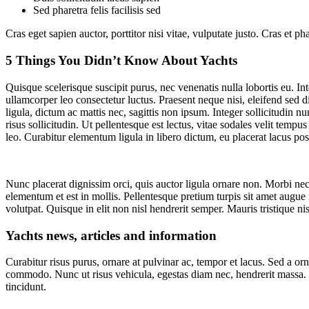
Sed pharetra felis facilisis sed
Cras eget sapien auctor, porttitor nisi vitae, vulputate justo. Cras et 
5 Things You Didn’t Know About Yachts
Quisque scelerisque suscipit purus, nec venenatis nulla lobortis eu. I
ullamcorper leo consectetur luctus. Praesent neque nisi, eleifend sed d
ligula, dictum ac mattis nec, sagittis non ipsum. Integer sollicitudin 
risus sollicitudin. Ut pellentesque est lectus, vitae sodales velit t
leo. Curabitur elementum ligula in libero dictum, eu placerat lacus po
Nunc placerat dignissim orci, quis auctor ligula ornare non. Morbi nec 
elementum et est in mollis. Pellentesque pretium turpis sit amet augue f
volutpat. Quisque in elit non nisl hendrerit semper. Mauris tristique nisi
Yachts news, articles and information
Curabitur risus purus, ornare at pulvinar ac, tempor et lacus. Sed a 
commodo. Nunc ut risus vehicula, egestas diam nec, hendrerit massa. F
tincidunt.