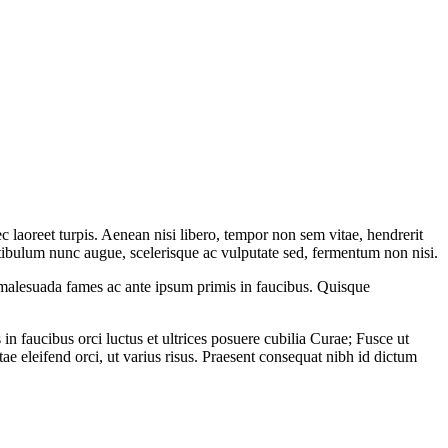
c laoreet turpis. Aenean nisi libero, tempor non sem vitae, hendrerit
estibulum nunc augue, scelerisque ac vulputate sed, fermentum non nisi.
t malesuada fames ac ante ipsum primis in faucibus. Quisque
in faucibus orci luctus et ultrices posuere cubilia Curae; Fusce ut
 eleifend orci, ut varius risus. Praesent consequat nibh id dictum