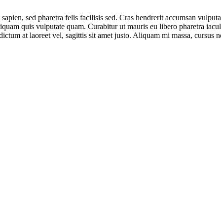
 sapien, sed pharetra felis facilisis sed. Cras hendrerit accumsan vulput
quam quis vulputate quam. Curabitur ut mauris eu libero pharetra iaculis
ctum at laoreet vel, sagittis sit amet justo. Aliquam mi massa, cursus n