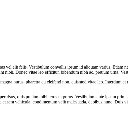
s vel elit felis. Vestibulum convallis ipsum id aliquam varius. Etiam ne
dunt nibh. Donec vitae leo efficitur, bibendum nibh ac, pretium urna. V
t magna purus, pharetra eu eleifend non, euismod vitae leo. Interdum e
er risus, quis pretium nibh eros ut purus. Vestibulum ante ipsum primis 
et sem vehicula, condimentum velit malesuada, dapibus nunc. Duis vitae