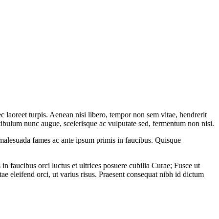
c laoreet turpis. Aenean nisi libero, tempor non sem vitae, hendrerit
estibulum nunc augue, scelerisque ac vulputate sed, fermentum non nisi.
t malesuada fames ac ante ipsum primis in faucibus. Quisque
in faucibus orci luctus et ultrices posuere cubilia Curae; Fusce ut
 eleifend orci, ut varius risus. Praesent consequat nibh id dictum