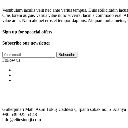
Vestibulum iaculis velit nec ante varius tempus. Duis sollicitudin lacus
Cras lorem augue, varius vitae nunc viverra, lacinia commodo erat. Ali
vitae arcu. Nam aliquet eros et tempor dapibus. Aliquam nulla metus, di
Sign up for speacial offers
Subscribe our newsletter
Subscribe
Follow us
Güllerpınarı Mah. Asım Tokuş Caddesi Çırpanlı sokak no: 5 Alanya
+90 539 925 53 48
info@elitesinerji.com