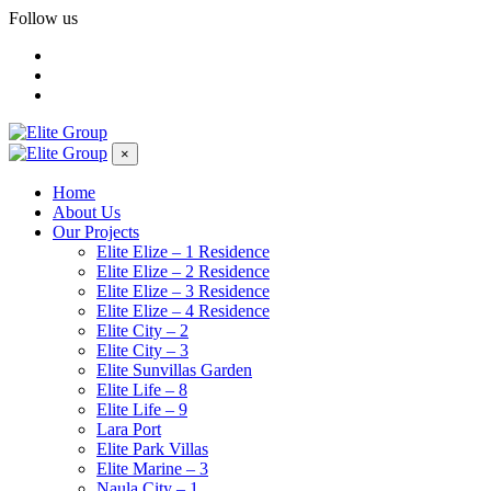
Follow us
×
Home
About Us
Our Projects
Elite Elize – 1 Residence
Elite Elize – 2 Residence
Elite Elize – 3 Residence
Elite Elize – 4 Residence
Elite City – 2
Elite City – 3
Elite Sunvillas Garden
Elite Life – 8
Elite Life – 9
Lara Port
Elite Park Villas
Elite Marine – 3
Naula City – 1