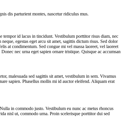
gnis dis parturient montes, nascetur ridiculus mus.
 tempor id lacus in tincidunt. Vestibulum porttitor risus diam, nec
neque, egestas eget arcu sit amet, sagittis dictum risus. Sed dolor
s felis at condimentum. Sed congue mi vel massa laoreet, vel laoreet
a. Donec nec urna eget sapien ornare tristique. Quisque ac accumsan
ortor, malesuada sed sagittis sit amet, vestibulum in sem. Vivamus
rnare sapien. Phasellus mollis mi id auctor eleifend. Aliquam erat
ue. Nulla in commodo justo. Vestibulum eu nunc ac metus rhoncus
da nisl ut, commodo urna. Proin scelerisque porttitor dui sed