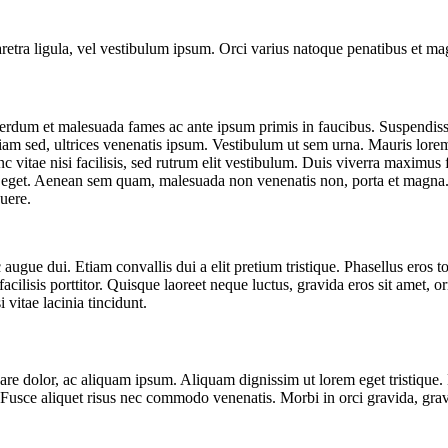
pharetra ligula, vel vestibulum ipsum. Orci varius natoque penatibus et ma
nterdum et malesuada fames ac ante ipsum primis in faucibus. Suspendisse
iam sed, ultrices venenatis ipsum. Vestibulum ut sem urna. Mauris lorem 
nunc vitae nisi facilisis, sed rutrum elit vestibulum. Duis viverra maximu
empus eget. Aenean sem quam, malesuada non venenatis non, porta et magn
suere.
augue dui. Etiam convallis dui a elit pretium tristique. Phasellus eros t
acilisis porttitor. Quisque laoreet neque luctus, gravida eros sit amet, o
 vitae lacinia tincidunt.
ornare dolor, ac aliquam ipsum. Aliquam dignissim ut lorem eget tristiq
usce aliquet risus nec commodo venenatis. Morbi in orci gravida, gravi