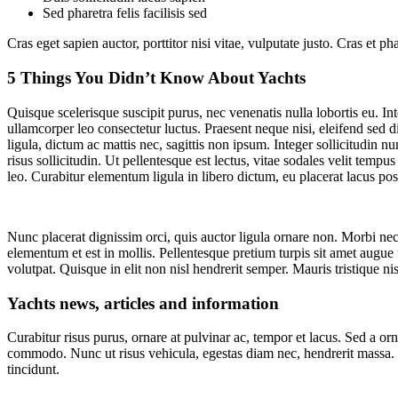
Sed pharetra felis facilisis sed
Cras eget sapien auctor, porttitor nisi vitae, vulputate justo. Cras et 
5 Things You Didn’t Know About Yachts
Quisque scelerisque suscipit purus, nec venenatis nulla lobortis eu. I
ullamcorper leo consectetur luctus. Praesent neque nisi, eleifend sed d
ligula, dictum ac mattis nec, sagittis non ipsum. Integer sollicitudin 
risus sollicitudin. Ut pellentesque est lectus, vitae sodales velit t
leo. Curabitur elementum ligula in libero dictum, eu placerat lacus po
Nunc placerat dignissim orci, quis auctor ligula ornare non. Morbi nec 
elementum et est in mollis. Pellentesque pretium turpis sit amet augue f
volutpat. Quisque in elit non nisl hendrerit semper. Mauris tristique nisi
Yachts news, articles and information
Curabitur risus purus, ornare at pulvinar ac, tempor et lacus. Sed a 
commodo. Nunc ut risus vehicula, egestas diam nec, hendrerit massa. F
tincidunt.